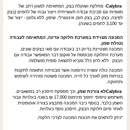
Calybra
- מחלקת ושוקלת בצק, המתאימה למגוון רחב של
מאפיות עם סביבת עבודה תעשייתית וייצור גבוה של לחמים (בצק
לפיצה, בצק לבן, בצק חום, אינטגרלי, שיפון, ללא גלוטן - ייצור של
עד 3,100 לחמים בשעה).
המכונה מצוידת במערכת חלוקה עדינה, המתאימה לעבודה
נטולת שמן.
המכונה מצטיינת בדיוק רב בעבודה עם סוגי בצקים שונים.
מערכת החלוקה מבוססת על ואקום דבר המאפשר עבודה עם
הבצק
ללא לחץ כלל ומביא לתוצאה סופית מושלמת.
המכונה כולה עשויה נירוסטה אשר מבטיחה התאמה לתקנות
בטיחות מזון לאורך כל חייה. המכונה פשוטה ומהירה לשימוש
ותחזוקה.
Calybra
לא צורכת שמן,
וכך מספקת חיסכון רב במשאבים.
משתמש טיפוסי יחסוך מינימום 17.000 ₪ בשנה בעלויות עבור
השמן בלבד, בנוסף כיבוי המכונה מתבצע בצורה אוטומטית
לאחר סיום חלוקת הבצק, חיסכון נוסף בעלויות.
*ניתן להתאים את תכונות המכונה לצרכי הלקוח.