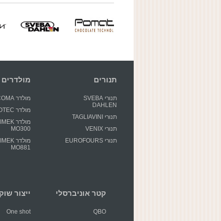
תנורים
מולדרים
תנורי SVEBA
מולדר GECOMA
DAHLEN
מולדר GIOTEC
תנורי TAGLIAVINI
מולדר EK
תנורי VENIX
MO300
תנורי EUROFOURS
מולדר EK
MO881
קטר אוניברסלי
ייצור שוקולד 
One shot
QBO