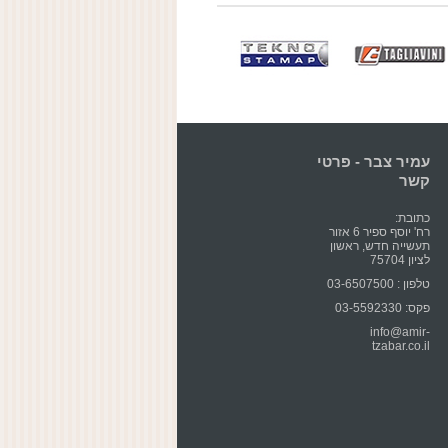
עמיר צבר - פרטי
קשר
כתובת:
רח' יוסף ספיר 6 אזור
תעשייה חדש, ראשון
לציון 75704
טלפון : 03-6507500
פקס: 03-5592330
info@amir-
tzabar.co.il