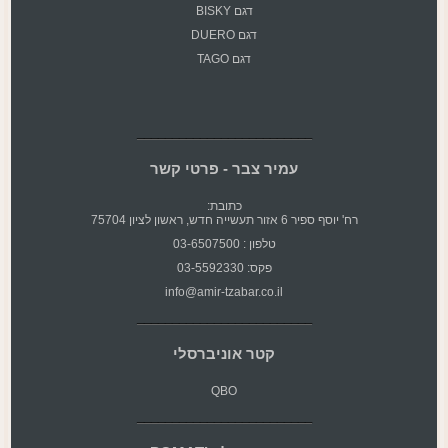
דגם BISKY
דגם DUERO
דגם TAGO
עמיר צבר - פרטי קשר
כתובת:
רח' יוסף ספיר 6 אזור תעשייה חדש, ראשון לציון 75704
טלפון : 03-6507500
פקס: 03-5592330
info@amir-tzabar.co.il
קטר אוניברסלי
QBO