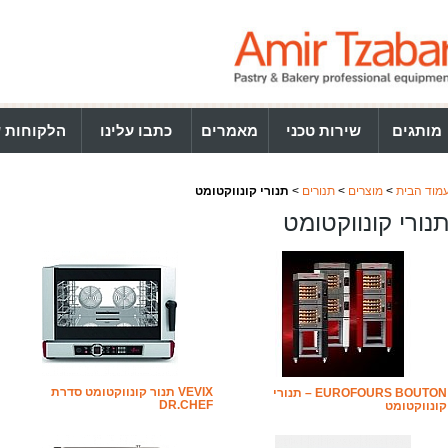
מותגים
שירות טכני
מאמרים
כתבו עלינו
הלקוחות ש
מוד הבית
>
מוצרים
>
תנורים
>
תנורי קונווקטומט
נורי קונווקטומט
VEVIX תנור קונווקטומט סדרת
EUROFOURS BOUTON – תנורי
DR.CHEF
קונווקטומט