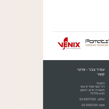
עמיר צבר - פרטי
קשר
כתובת:
רח' יוסף ספיר 6 אזור
תעשייה חדש, ראשון
לציון 75704
טלפון : 03-6507500
פקס: 03-5592330