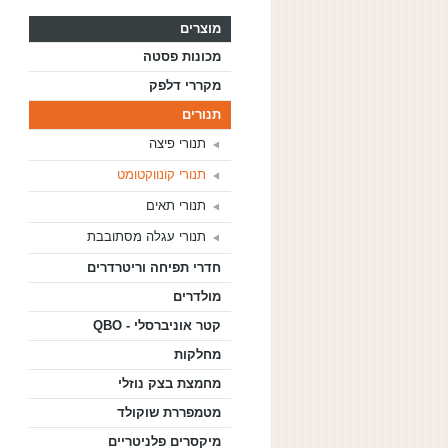
מוצרים
מכונות פסטה
מקררי דלפק
תנורים
תנורי פיצה
תנורי קונווקטומט
תנורי תאים
תנורי עגלה מסתובבת
חדרי תפיחה וריטרדרים
מולדרים
קטר אוניברסלי - QBO
מחלקות
מחמצת בצק נוזלי
מטמפררת שוקולד
מיקסרים פלניטריים