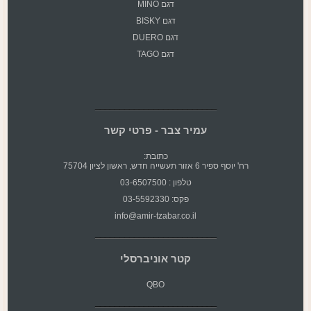
דגם MINO
דגם BISKY
דגם DUERO
דגם TAGO
עמיר צבר - פרטי קשר
כתובת:
רח' יוסף ספיר 6 אזור תעשייה חדש, ראשון לציון 75704
טלפון : 03-6507500
פקס: 03-5592330
info@amir-tzabar.co.il
קטר אוניברסלי
QBO