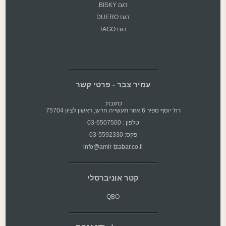
דגם BISKY
דגם DUERO
דגם TAGO
עמיר צבר - פרטי קשר
כתובת:
רח' יוסף ספיר 6 אזור תעשייה חדש, ראשון לציון 75704
טלפון : 03-6507500
פקס: 03-5592330
info@amir-tzabar.co.il
קטר אוניברסלי
QBO