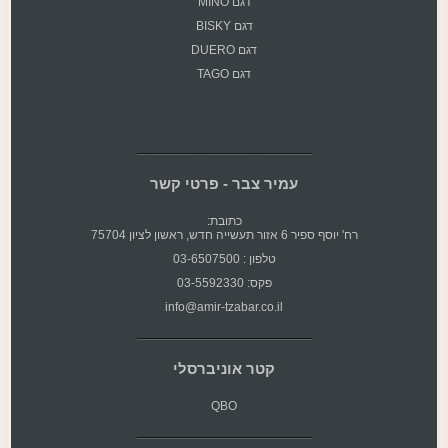
דגם MINO
דגם BISKY
דגם DUERO
דגם TAGO
עמיר צבר - פרטי קשר
כתובת:
רח' יוסף ספיר 6 אזור תעשייה חדש, ראשון לציון 75704
טלפון : 03-6507500
פקס: 03-5592330
info@amir-tzabar.co.il
קטר אוניברסלי
QBO