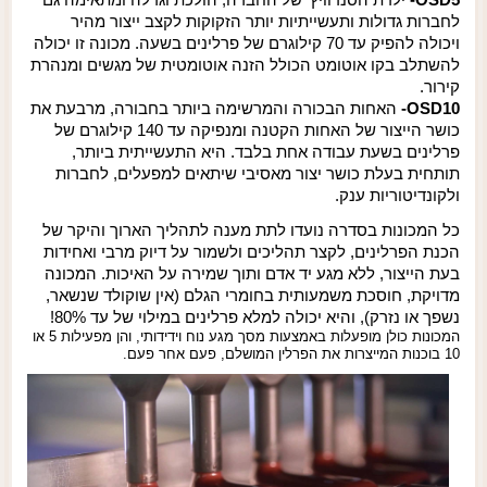
לחברות גדולות ותעשייתיות יותר הזקוקות לקצב ייצור מהיר
ויכולה להפיק עד 70 קילוגרם של פרלינים בשעה. מכונה זו יכולה
להשתלב בקו אוטומט הכולל הזנה אוטומטית של מגשים ומנהרת
קירור.
OSD10
-
האחות הבכורה והמרשימה ביותר בחבורה, מרבעת את
כושר הייצור של האחות הקטנה ומנפיקה עד 140 קילוגרם של
פרלינים בשעת עבודה אחת בלבד. היא התעשייתית ביותר,
תותחית בעלת כושר יצור מאסיבי שיתאים למפעלים, לחברות
ולקונדיטוריות ענק.
כל המכונות בסדרה נועדו לתת מענה לתהליך הארוך והיקר של
הכנת הפרלינים, לקצר תהליכים ולשמור על דיוק מרבי ואחידות
בעת הייצור, ללא מגע יד אדם ותוך שמירה על האיכות. המכונה
מדויקת, חוסכת משמעותית בחומרי הגלם (אין שוקולד שנשאר,
נשפך או נזרק), והיא יכולה למלא פרלינים במילוי של עד 80%!
המכונות כולן מופעלות באמצעות מסך מגע נוח וידידותי, והן מפעילות 5 או
10 בוכנות המייצרות את הפרלין המושלם, פעם אחר פעם.