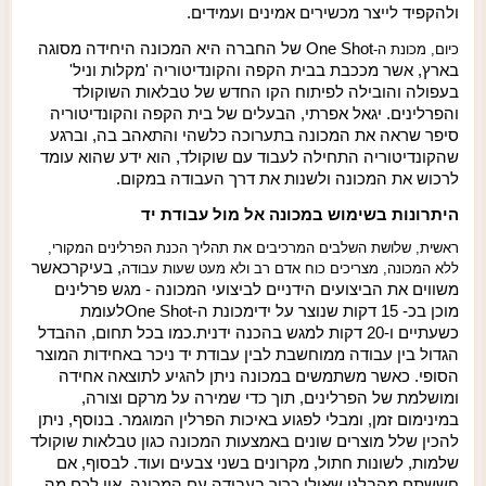
ולהקפיד לייצר מכשירים אמינים ועמידים.
One Shot
של החברה היא המכונה היחידה מסוגה
כיום, מכונת ה-
בארץ, אשר מככבת בבית הקפה והקונדיטוריה 'מקלות וניל'
בעפולה והובילה לפיתוח הקו החדש של טבלאות השוקולד
והפרלינים. יגאל אפרתי, הבעלים של בית הקפה והקונדיטוריה
סיפר שראה את המכונה בתערוכה כלשהי והתאהב בה, וברגע
שהקונדיטוריה התחילה לעבוד עם שוקולד, הוא ידע שהוא עומד
לרכוש את המכונה ולשנות את דרך העבודה במקום.
היתרונות בשימוש במכונה אל מול עבודת יד
ראשית, שלושת השלבים המרכיבים את תהליך הכנת הפרלינים המקורי,
,
בעיקר
כאשר
ללא המכונה, מצריכים כוח אדם רב ולא מעט שעות עבודה
משווים את הביצועים הידניים לביצועי המכונה - מגש פרלינים
מוכן בכ
- 15
דקות שנוצר על ידי
מכונת ה-
One Shot
לעומת
כשעתיים ו-20 דקות למגש בהכנה ידנית.
כמו בכל תחום, ההבדל
הגדול בין עבודה ממוחשבת לבין עבודת יד ניכר באחידות המוצר
הסופי. כאשר משתמשים במכונה ניתן להגיע לתוצאה אחידה
ומושלמת של הפרלינים, תוך כדי שמירה על מרקם וצורה
,
במינימום זמן
,
ומבלי לפגוע באיכות הפרלין המוגמר. בנוסף, ניתן
להכין שלל מוצרים שונים באמצעות המכונה כגון טבלאות שוקולד
שלמות, לשונות חתול, מקרונים בשני צבעים ועוד. לבסוף, אם
חששתם מהבלגן שאולי כרוך בעבודה עם המכונה, אין לכם מה