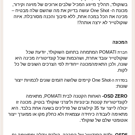
בשוקולד, תהליך מייגע המכיל שלבים ארוכים של מזיגה וקירור,
מכונת ה-
One Shot
עושה בדיוק את מה שהשם שלה מבטיח
–
מכינה את הכל במכה אחת, ללא סיבוך והכנה מסורבלת. איזה
שוקולטייר לא ירצה אותה?!
המכונה
POMATI
המתמחה בתחום השוקולד, יודעת שכל
חברת
שוקולטייר עובד אחרת, ושהכמות שכל קונדיטוריה מכינה היא
שונה, ולכן התאימה
מכונה ייחודית לפי הצרכים השונים של כל
לקוח.
One Shot
קיימים שלושה דגמים שונים לכמויות ייצור
בסדרת ה-
שונות
:
OSD ZERO
-
האחות הקטנה לבית
POMATI
, מתאימה
לקונדיטוריות קטנות ובינוניות וליצרני שוקולד בוטיק
.
מכונה זו
יכולה לייצר עד 35 קילוגרם של פרלינים בשעה אחת בלבד. היא
מתאימה לעבודה כיחידה עצמאית ולא כחלק מקו או ממערך ייצור
אוטומטי שלם של שוקולד.
OSD5
-
ילדת הסנדוויץ
'
של החברה, הולכת וגדלה ומתאימה גם