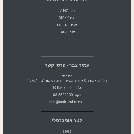
דגם MINO
דגם BISKY
דגם DUERO
דגם TAGO
עמיר צבר - פרטי קשר
כתובת:
רח' יוסף ספיר 6 אזור תעשייה חדש, ראשון לציון 75704
טלפון : 03-6507500
פקס: 03-5592330
info@amir-tzabar.co.il
קטר אוניברסלי
QBO