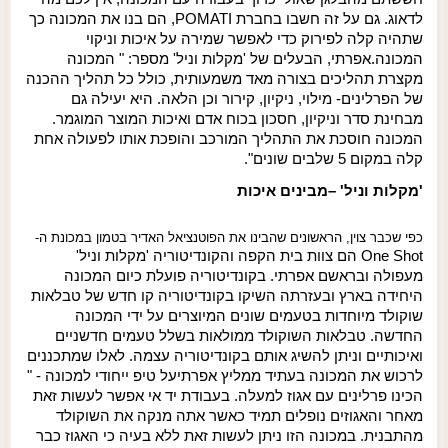
לדאוג. גם על זה חשבו בחברת
POMATI
, הם בנו את המכונה כך
שתהיה קלה לפירוק כדי לאפשר שמירה על איכות וניקוי
המכונה.
אפרתי, הבעלים של 'מקלות וניל' מספר: " המכונה
מקצרת תהליכים בצורה מאד משמעותית, כולל כל תהליך ההכנה
של הפרלינים- מילוי, ניקיון, קירור וכן הלאה. היא יעילה גם
מבחינת סדר וניקיון, חסכון בכוח אדם ואיכות המוצר המוגמר.
המכונה חוסכת את התהליך המורכב והופכת אותו לפעולה אחת
קלה במקום 5 שלבים שונים".
'מקלות וניל'
–
מבינים איכות
כפי שכבר צוין, הראשונים שהבינו את הפוטנציאל האדיר בטמון במכונת ה-
One Shot
הם צוות בית הקפה והקונדיטוריה 'מקלות וניל'
מעפולה ובראשם אפרתי. בקונדיטוריה פועלת כיום המכונה
היחידה בארץ ובעזרתה השיקו בקונדיטוריה קו חדש של טבלאות
שוקולד מיוחדות בטעמים שונים המיוצרים על ידי המכונה
החדשה. טבלאות השוקולד ממולאות בשלל טעמים חדשניים
ואיכותיים וניתן להשיג אותם בקונדיטוריה עצמה. לאלו שמתכננים
לרכוש את המכונה בעתיד ממליץ אפרתי
על טיפ ייחודי למכונה
-
"
הכינו פרלינים עם אגוז למעלה. בעבודת יד אי אפשר לעשות זאת
מאחר והאגוזים נופלים תמיד כאשר אתה מנקה את השוקולד
מהתבנית. במכונה הזו ניתן לעשות זאת ללא בעיה כי האגוז כבר