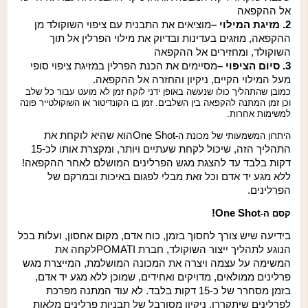
אל ההקפאה
2. מזיגת המילוי
–
מוציאים את התבנית עם ציפוי השוקולד מן
ההקפאה, מוזגים בעדינות ובדיוק את מילוי הפרלין אל תוך
השוקולד, ומחזירים אל ההקפאה
3. סיום הציפוי
–
מסיימים את הכנת הפרלין במזיגת ציפוי סופי
מעל המילוי הקיים, ניקיון והחזרה אל ההקפאה.
כמובן שהתהליך כולו שנעשה באופן ידני לוקח זמן לא מועט עבור כל שלב
וכן זמן המתנה להקפאה בין השלבים. זמן בו הקונדיטור או השוקולטייר פונה
למשימות אחרות.
One Shot
הוא שהיא לוקחת את
היתרון המשמעותי של מכונת ה-
התהליך הזה, שיכול לקחת שעתיים ויותר, ומקצרת אותו לכ
-15
דקות בלבד עד להצגת מגש הפרלינים המושלם לאחר ההקפאה
!
ללא מגע יד אדם וכל זאת מבלי לפגום באיכות ובמרקם של
הפרלינים.
!
One Shot
קסם ה-
בידיעה שיש צורך לחסוך בזמן, כוח אדם, מקום אחסון, ועלות בכל
הנוגע לתהליך ייצור השוקולד, חברת
POMATI
לקחה את
המשימה על עצמה ויצרה את המכונה המושלמת, המייצרת מגש
פרלינים ממולאים, מדויקים ואחידים, שמוכן ללא מגע יד אדם,
בזמן מסחרר של כ-15 דקות בלבד. לא עוד המתנה מפרכת
לפרלינים שיתקררו, ניקיון מסורבל של תבניות פרלינים מלאות