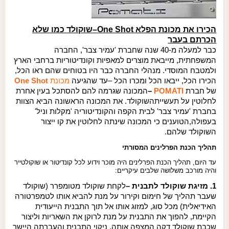
הכירו את מכונת הפלא
One Shot
–
שוקולד כמו שלא
הכרתם בעבר
כבר למעלה מ-40 שנה שחברת 'עמיר צבר', החברה
המשפחתית, מייבאת מוצרים למאפיות וקונדיטוריות ברחבי הארץ
ולמטבח המוסדי. מנהלי החברה כבר היו בטוחים שהם ראו הכל,
הכירו הכל, ייבאו הכל ומכרו הכל
–
עד שהגיעה
מכונת
One Shot
של חברת
POMATI
–
המכונה שגרמה להם להסתכל בעין אחרת
לחלוטין על תעשיית
השוקולד. את המכונה הראשונה הביא הצוות
בחברת 'עמיר צבר' לבית הקפה והקונדיטוריה 'מקלות וניל'
בעפולה,
הטוענים כי המכונה שינתה לחלוטין את קו ייצור
השוקולד שלהם.
תהליך הכנת הפרלינים המסורתי
עד היום, תהליך הכנת הפרלינים היה מוכר וידוע לכל קונדיטור או שוקולטייר
והיה מורכב משלושה שלבים עיקריים:
1. מזיגת שוקולד לתבנית
–
לקחת שוקולד מטומפרר (שוקולד
שעבר תהליך של חימום וקירור על מנת להביא אותו לטמפרטורה
האידיאלית) מכל סוג, למזוג אותו אל תוך התבנית הייעודית
הקיימת, להפוך את התבנית על מנת לרוקן את השאריות וליצור
שכבת שוקולד דקה המצפה אותה, ניקוי התבנית והעברתה היישר