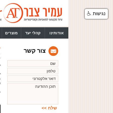
נגישות
אודותינו
קהלי יעד
מוצרים
ע
צור קשר
K
שו
ש
מ
ס
מ