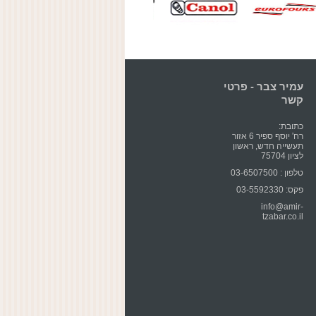
עמיר צבר - פרטי
קשר
כתובת:
רח' יוסף ספיר 6 אזור
תעשייה חדש, ראשון
לציון 75704
טלפון : 03-6507500
פקס: 03-5592330
info@amir-
tzabar.co.il