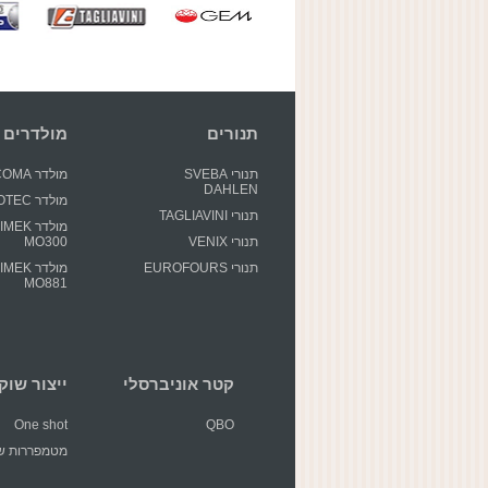
תנורים
מולדרים
תנורי SVEBA
מולדר GECOMA
DAHLEN
מולדר GIOTEC
תנורי TAGLIAVINI
מולדר EK
תנורי VENIX
MO300
תנורי EUROFOURS
מולדר EK
MO881
קטר אוניברסלי
ייצור שוקולד 
One shot
QBO
מטמפררות שו