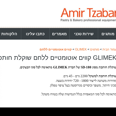
מותגים
שירות טכני
מאמרים
כתבו עלינו
הלקוחות ש
מוד הבית
>
מותגים
>
GLIMEK
>
קווים אוטומטיים ללחם
GLIME קווים אוטומטיים ללחם שוקלת חותכת SD-180
קלת חותכת מסוג SD-180 של חברת GLIMEK מתאימה לכל סוגי הבצקים.
וקלת חותכת למשקל
2200 גרם - 45 גרם.
הירות משתנה לייצור 1800 - 720 יחידות בשעה.
כיני חיתוך, משפך וכיסויים מנירוסטה בעל ציפוי טפלון.
תאימה לכל סוגי המאפיות בגלל הגמישות שלה בטווח משקל.