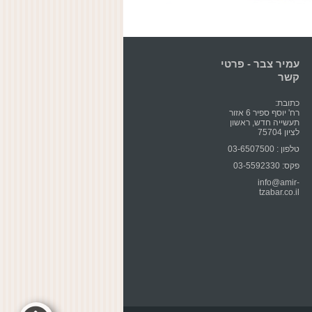
עמיר צבר - פרטי
קשר
כתובת:
רח' יוסף ספיר 6 אזור
תעשייה חדש, ראשון
לציון 75704
טלפון : 03-6507500
פקס: 03-5592330
info@amir-
tzabar.co.il