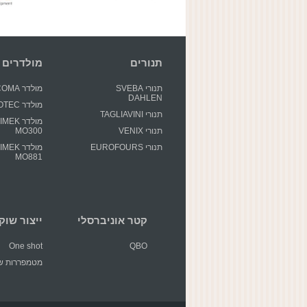
תנורים
מולדרים
תנורי SVEBA
מולדר GECOMA
DAHLEN
מולדר GIOTEC
תנורי TAGLIAVINI
מולדר EK
תנורי VENIX
MO300
תנורי EUROFOURS
מולדר EK
MO881
קטר אוניברסלי
ייצור שוקולד 
One shot
QBO
מטמפררות שו