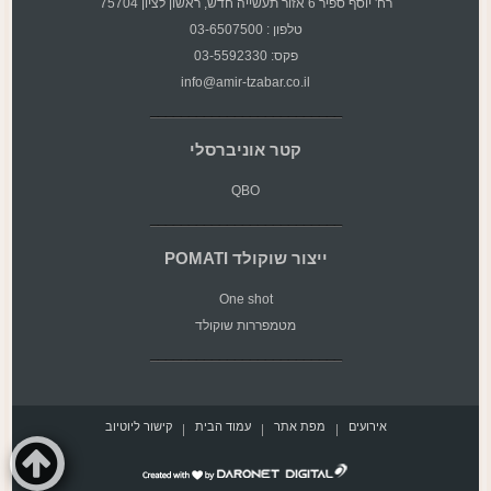
רח' יוסף ספיר 6 אזור תעשייה חדש, ראשון לציון 75704
טלפון : 03-6507500
פקס: 03-5592330
info@amir-tzabar.co.il
קטר אוניברסלי
QBO
ייצור שוקולד POMATI
One shot
מטמפררות שוקולד
אירועים
מפת אתר
עמוד הבית
קישור ליוטיוב
דרונט
דיגיטל