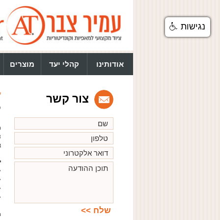
נגישות
אודותינו
קהלי יעד
מוצרים
ע
צור קשר
P
מ
ח
ב
י
•
•
•
•
מ