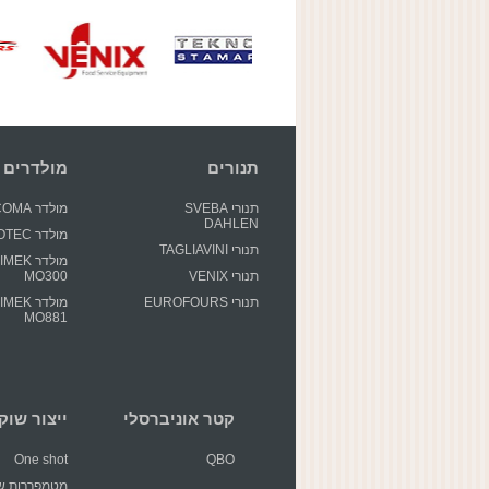
תנורים
מולדרים
תנורי SVEBA
מולדר GECOMA
DAHLEN
מולדר GIOTEC
תנורי TAGLIAVINI
מולדר EK
תנורי VENIX
MO300
תנורי EUROFOURS
מולדר EK
MO881
קטר אוניברסלי
ייצור שוקולד 
One shot
QBO
מטמפררות שו