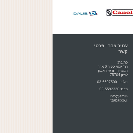
עמיר צבר - פרטי
קשר
כתובת:
רח' יוסף ספיר 6 אזור
תעשייה חדש, ראשון
לציון 75704
טלפון : 03-6507500
פקס: 03-5592330
info@amir-
tzabar.co.il