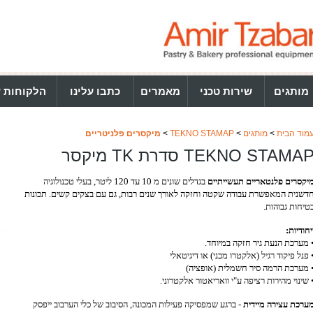
מותגים
שירות טכני
מאמרים
כתבו עלינו
הלקוחות ש
מוד הבית
>
מותגים
>
TEKNO STAMAP
>
מיקסרים פלניטריים
TEKNO STAMA סדרת TK מיקסר
יקסרים פלנטאריים תעשייתיים
בגדלים שונים מ 10 עד 120 ליטר,
בעלי טכנולוגיה
דשנית המאפשרת עבודה שקטה וחזקה לאורך שנים
רבות, גם עם בצקים קשים.
תכונות
טיחות גבוהות.
יחודיות:
 מערכת הנעת גיר חזקה במיוחד.
 פנל פיקוד רגיל (אלקטרו מכני) או דיגיטאלי
 מערכת הרמה סיר חשמלית (אופציה)
 שינוי מהירות רציפה ע"י וואריאטור אלקטרוני.
ערכת עצירה מיידית
- ברגע שמפסיקה פעילות המכונה,
הסיבוב של כלי הערבוב ייפסק