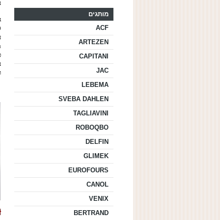
ב
מותגים
ג
ACF
0
ע
ARTEZEN
מה
כ
CAPITANI
בד
JAC
ו
LEBEMA
SVEBA DAHLEN
TAGLIAVINI
ROBOQBO
DELFIN
GLIMEK
EUROFOURS
CANOL
VENIX
BERTRAND