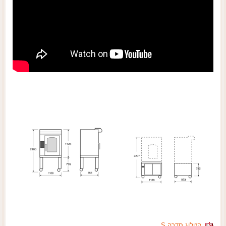
קטלוג סדרה S