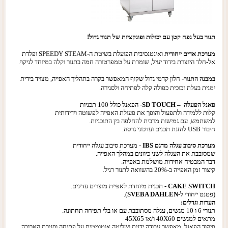
תנור בעל נפח קטן עם יכולות ופונקציות של תנור גדול!
מערכת אדים ייחודית
ואינטנסיבית הפועלת בשיטת ה-SPEEDY STEAM
ופלדת
אל-חלד היוצרת בידוד יעיל,
שומרת על טמפרטורה חמה בתנור
וקלה במיוחד לניקוי.
במבנה התנור-
חלון קדמי גדול שקוף המאפשר בקרה בתהליך האפייה,
מצויד בידית
ימנית בעלת זכוכית כפולה
קלה לפתיחה ולסגירה.
פאנל הפעלה – SD TOUCH
- הפאנל כולל 100 תכניות
קלות
ללמידה ולתפעול והופך
את פעולת האפייה לפשוטה וידידותית
למשתמש, עם גמישות מרבית להחלפה בין התוכניות.
חיבור USB להזנת תכנים ועדכוני גרסה.
מערכת סיבוב עגלה מדגם IBS
- מערכת סיבוב עגלה ייחודית
שמסובבת את העגלה לשני כיוונים במהלך האפייה.
דבר המבטיח אחידות מושלמת באפייה.
קיצור זמן האפייה ב-20% בהשוואה לתנור רגיל.
CAKE SWITCH
- תכנית מיוחדת לאפיית מוצרים עדינים.
(פטנט ייחודי ל-
SVEBA DAHLEN
).
הערות וגדלים:
תנורי 6 ו 10 מגשים, עגלה מסתובבת עם או בלי תפיחה תחתונה.
מתאים למגשים 40X60 ו/או 45X65
פיקוד הפאנל, מאפשר עבודה ידנית ושליטה אוטומטית על פתיחה וסגירת הארובה.