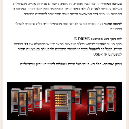
מערכת האוורור
- התנור בעל מפוחים דו כיוונים היוצרים אחידות אפייה
מכסימלית
בשילוב
צינוריות לאדים לקבלת כמות אדים מכסימלית
בזמן קצר ביותר. המרווח
בין
התבניות 85 מ"מ דבר המאפשר זרימת אוויר
טובה יותר למוצרים הנאפים.
למבנה התנור
דלת זכוכית כפולה לבידוד חום מכסימלי וידית דלת
סיבובית לנעילה
הרמטית.
לוח מסך מגע ממוחשב
E-DRIVE
מסך מגע המאפשר שימוש בכל
הפונקציות במצב ידני או
בהפעלה של 99 תכניות
שונות. הפנל קל לתפעול וביכולתו לשמור מתכונים
ולהפעילם באמצעות חיבור
לאינטרנט או ל-USB.
ניקיון ואחזקה
-
חלל תא
פנימי בעל פינות מעוגלות להיגיינה וניקיון
מכסימליים.