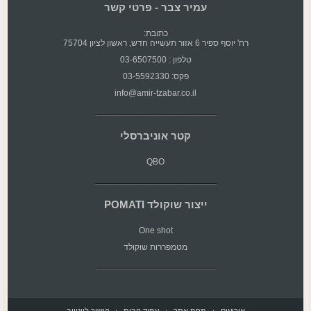
עמיר צבר - פרטי קשר
כתובת:
רח' יוסף ספיר 6 אזור תעשייה חדש, ראשון לציון 75704
טלפון : 03-6507500
פקס: 03-5592330
info@amir-tzabar.co.il
קטר אוניברסלי
QBO
ייצור שוקולד POMATI
One shot
מטמפררות שוקולד