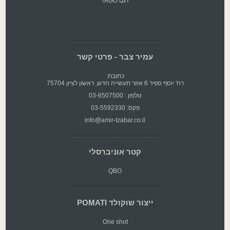
דגם TAGO
עמיר צבר - פרטי קשר
כתובת:
רח' יוסף ספיר 6 אזור תעשייה חדש, ראשון לציון 75704
טלפון : 03-6507500
פקס: 03-5592330
info@amir-tzabar.co.il
קטר אוניברסלי
QBO
ייצור שוקולד POMATI
One shot