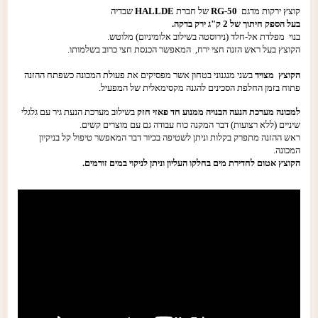
קוצץ ירקות מדגם
RG-50
של חברת
HALLDE
שבדיה
בעל הספק חיתוך של 2 ק"ג ירק בדקה.
בנוי מפלדת
אל-חלד (נירוסטה בשילוב אלומיניום) מלוטש.
הקוצץ בעל ראש הזנה חצי ירח,
המאפשר הכנסת חצי כרוב בשלמותו.
הקוצץ מצויד
בשני מנגנוני בטחון
אשר מפסיקים את פעולת המכונה כשפתח ההזנה
פתוח בזמן החלפת הסכינים
להגנה מקסימאלית של המפעיל.
למכונה מערכת הנעה הבנויה ממנוע חד פאזי חזק
בשילוב מערכת הנעת גיר עם גלגלי
שיניים (ללא רצועות) דבר המקנה כוח עבודה גם עם מוצרים קשים.
ראש ההזנה מתפרק בקלות וניתן
לשטיפה בכיור דבר המאפשר טיפול קל בניקיון
המכונה.
הקוצץ אטום לחדירת מים בחלקו העליון וניתן לניקוי במים זורמים.