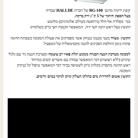
קוצץ ירקות מדגם
RG-100
של חברת
HALLDE
שבדיה
בעל הספק חיתוך של 5 ק"ג ירק בדקה.
בנוי מפלדת
אל-חלד (נירוסטה בשילוב אלומיניום) מלוטש.
הקוצץ בעל ראש הזנה חצי ירח,
המאפשר הכנסת חצי כרוב בשלמותו.
הקוצץ מצויד
בשני מנגנוני בטחון
אשר מפסיקים את פעולת המכונה כשפתח ההזנה
פתוח בזמן החלפת הסכינים
להגנה מקסימאלית של המפעיל.
למכונה מערכת הנעה הבנויה ממנוע תלת פאזי רב עוצמה
ומערכת הנעת גיר עם גלגלי
שיניים (ללא רצועות) דבר המאפשר עבודה עם מוצרים קשים במיוחד
ראש ההזנה מתפרק בקלות וניתן
לשטיפה בכיור דבר המאפשר טיפול קל בניקיון
המכונה.
הקוצץ אטום לחדירת מים בחלקו העליון וניתן לניקוי במים זורמים.