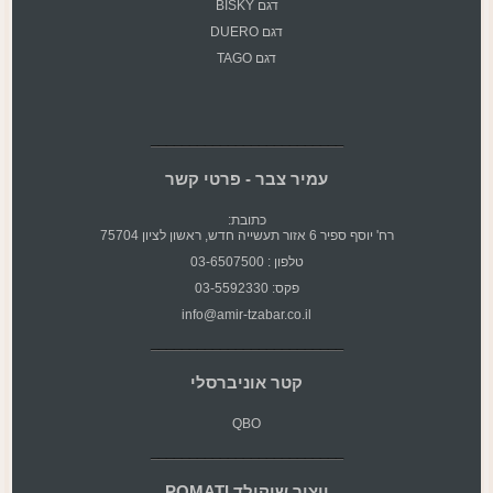
דגם BISKY
דגם DUERO
דגם TAGO
עמיר צבר - פרטי קשר
כתובת:
רח' יוסף ספיר 6 אזור תעשייה חדש, ראשון לציון 75704
טלפון : 03-6507500
פקס: 03-5592330
info@amir-tzabar.co.il
קטר אוניברסלי
QBO
ייצור שוקולד POMATI