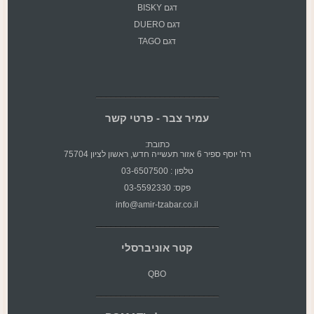
דגם BISKY
דגם DUERO
דגם TAGO
עמיר צבר - פרטי קשר
כתובת:
רח' יוסף ספיר 6 אזור תעשייה חדש, ראשון לציון 75704
טלפון : 03-6507500
פקס: 03-5592330
info@amir-tzabar.co.il
קטר אוניברסלי
QBO