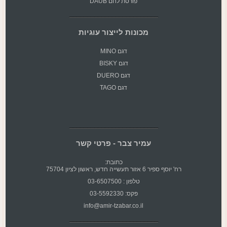
פורסת לחם DAUB
מכונות לייצור עוגיות
דגם MINO
דגם BISKY
דגם DUERO
דגם TAGO
עמיר צבר - פרטי קשר
כתובת:
רח' יוסף ספיר 6 אזור תעשייה חדש, ראשון לציון 75704
טלפון : 03-6507500
פקס: 03-5592330
info@amir-tzabar.co.il