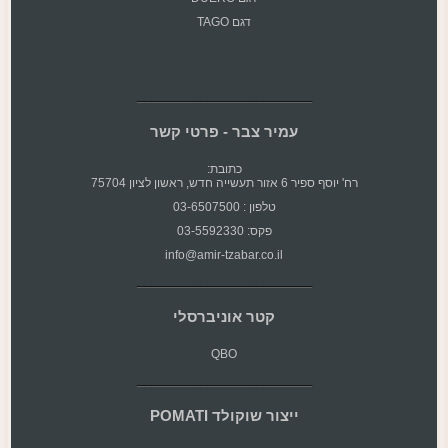
דגם TAGO
עמיר צבר - פרטי קשר
כתובת:
רח' יוסף ספיר 6 אזור תעשייה חדש, ראשון לציון 75704
טלפון : 03-6507500
פקס: 03-5592330
info@amir-tzabar.co.il
קטר אוניברסלי
QBO
ייצור שוקולד POMATI