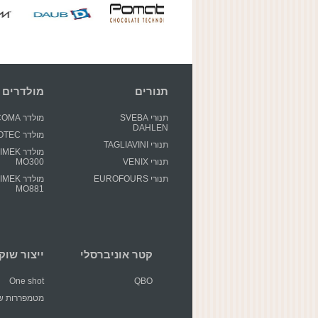
תנורים
מולדרים
תנורי SVEBA
מולדר GECOMA
DAHLEN
מולדר GIOTEC
תנורי TAGLIAVINI
מולדר EK
תנורי VENIX
MO300
תנורי EUROFOURS
מולדר EK
MO881
קטר אוניברסלי
ייצור שוקולד 
One shot
QBO
מטמפררות שו