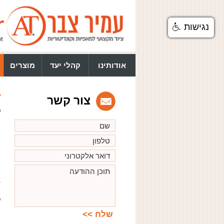
נגישות
אודותינו
קהלי יעד
מוצרים
ע
צור קשר
ק
ק
k
ק
ל
ה