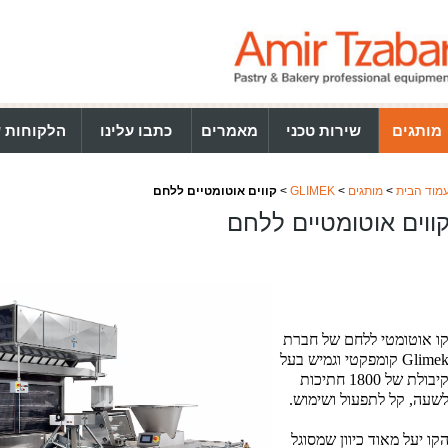
מותגים
שירות טכני
מאמרים
כתבו עלינו
הלקוחות ש
מוד הבית
>
מותגים
>
GLIMEK
>
קווים אוטומטיים ללחם
ווים אוטומטיים ללחם
ו אוטומטי ללחם של חברת
Glime
קומפקטי
וגמיש בעל
יבולת של 1800 חתיכות
שעה,
קל לתפעול ושימוש.
קו יעל מאוד כיוון שמסוגל