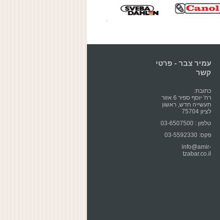
עמיר צבר - פרטי
קשר
כתובת:
רח' יוסף ספיר 6 אזור
תעשייה חדש, ראשון
לציון 75704
טלפון : 03-6507500
פקס: 03-5592330
info@amir-
tzabar.co.il