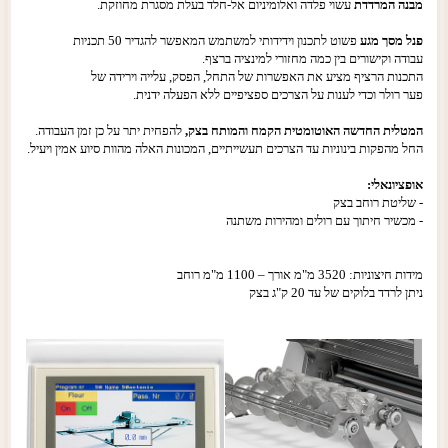
מבנה המרדדת
עשוי פלדה ואלומיניום אל-חלד בעלת מסגרת מחוזקת.
פנל מסך מגע
פשוט לתכנון וידידותי למשתמש המאפשר להגדיר 50 תכניות
עבודה וקישורים בין כמה מחזורי למינציה ברצף.
התכנות הרציף מציע את האפשרות של התחל, הפסק, עלייה וירידה של
פער רולר וכדי לענות על הצרכים ספציפיים ללא הפעלה ידנית.
המטלית החדשה האוטומטית הקמח והמותח בצק,
להפחית יתר על כן זמן העבודה.
החל מהפקות בינוניות עד הצרכים תעשייתיים, המכונות האלה מהוות סיוע אמין ויעיל.
אופציונאלי:
- שליטת רוחב בצק
- מכשיר חיתוך עם רולים ומהירות משתנה
מידות חיצוניות: 3520 מ"מ אורך – 1100 מ"מ רוחב
ניתן לרדד בלוקים של עד 20 ק"ג בצק