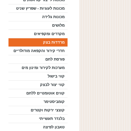
מכונות לעוגיות - שפריץ שניט
מכונות גלידה
מלושים
מקררים ומקפיאים
מרדדות בצק
חדרי קירור והקפאה מודולריים
פורסת לחם
מערכות לקירור ומינון מים
קווי בישול
קווי יצור לבצק
קווים אוטומטיים ללחם
קומביסטימר
קוצצי ירקות וקטרים
בלנדר תעשייתי
טאבון לפיצה