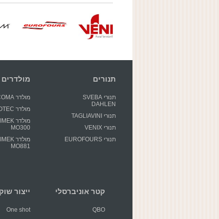
תנורים
מולדרים
תנורי SVEBA
מולדר GECOMA
DAHLEN
מולדר GIOTEC
תנורי TAGLIAVINI
מולדר EK
תנורי VENIX
MO300
תנורי EUROFOURS
מולדר EK
MO881
קטר אוניברסלי
ייצור שוקולד 
One shot
QBO