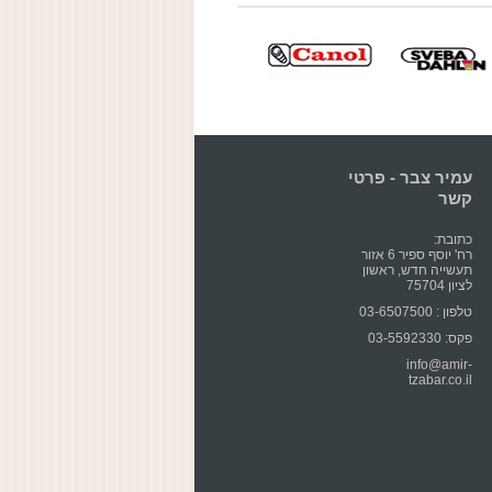
עמיר צבר - פרטי
קשר
כתובת:
רח' יוסף ספיר 6 אזור
תעשייה חדש, ראשון
לציון 75704
טלפון : 03-6507500
פקס: 03-5592330
info@amir-
tzabar.co.il