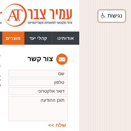
נגישות
אודותינו
קהלי יעד
מוצרים
ע
צור קשר
מ
ב
ל
ה