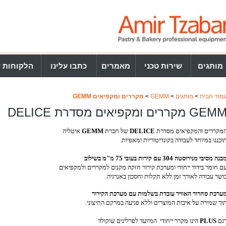
מותגים
שירות טכני
מאמרים
כתבו עלינו
הלקוחות ש
מוד הבית
>
מותגים
>
GEMM
>
מקררים ומקפיאים GEMM
GEM מקררים ומקפיאים מסדרת DELICE
מקררים והמקפיאים מסדרת
DELICE
של חברת
GEMM
איטליה
וכננו במיוחד לעבודה בקונדיטוריות ומאפיות.
בנה מסיבי מנירוסטה 304 עם קירות בעובי 75 מ"מ בשילוב
ם חומר בידוד ייחודי ומערכת קירור חזקה מקנים למקררים ולמקפיאים
ושר עבודה לאורך זמן ללא תקלות וחסכון באנרגיה.
ערכת סחרור האוויר עובדת בשלמות עם מערכת הקירור
וך שמירה על איכות המוצרים וללא פגיעה במרקם החיצוני.
גם
PLUS
הינו מקרר ייחודי המיועד לפרלינים שוקולד