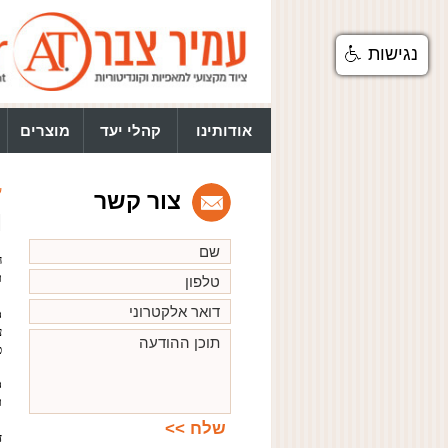
נגישות
אודותינו
קהלי יעד
מוצרים
ע
צור קשר
M
ה
ת
מ
ע
כ
מ
ת
ד