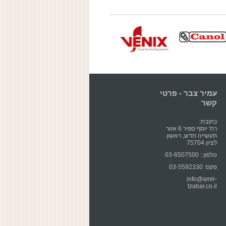
עמיר צבר - פרטי
קשר
כתובת:
רח' יוסף ספיר 6 אזור
תעשייה חדש, ראשון
לציון 75704
טלפון : 03-6507500
פקס: 03-5592330
info@amir-
tzabar.co.il