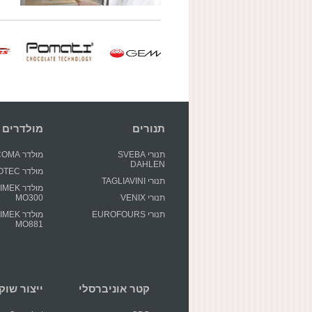
תנורים
מולדרים
תנורי SVEBA
מולדר GECOMA
DAHLEN
מולדר GIOTEC
תנורי TAGLIAVINI
מולדר EK
תנורי VENIX
MO300
תנורי EUROFOURS
מולדר EK
MO881
קטר אוניברסלי
ייצור שוקולד 