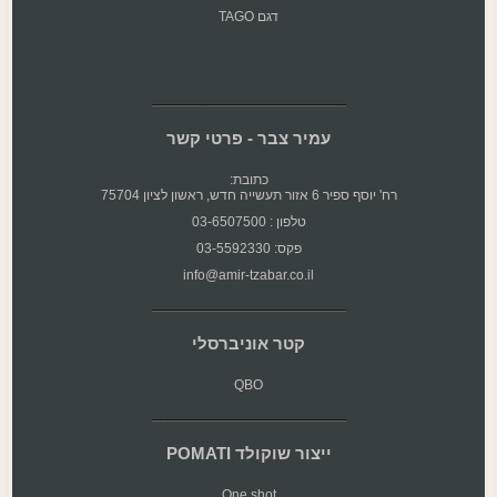
דגם TAGO
עמיר צבר - פרטי קשר
כתובת:
רח' יוסף ספיר 6 אזור תעשייה חדש, ראשון לציון 75704
טלפון : 03-6507500
פקס: 03-5592330
info@amir-tzabar.co.il
קטר אוניברסלי
QBO
ייצור שוקולד POMATI
One shot