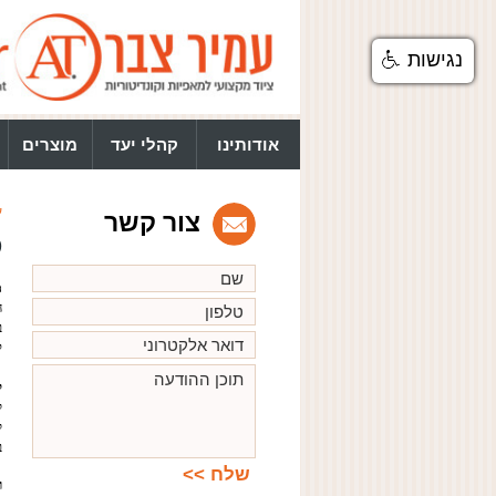
נגישות
אודותינו
קהלי יעד
מוצרים
ע
צור קשר
D
מ
ה
ב
ק
ל
ל
ל
ב
ר