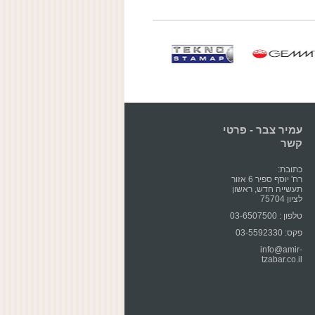
עמיר צבר - פרטי
קשר
כתובת:
רח' יוסף ספיר 6 אזור
תעשייה חדש, ראשון
לציון 75704
טלפון : 03-6507500
פקס: 03-5592330
info@amir-
tzabar.co.il