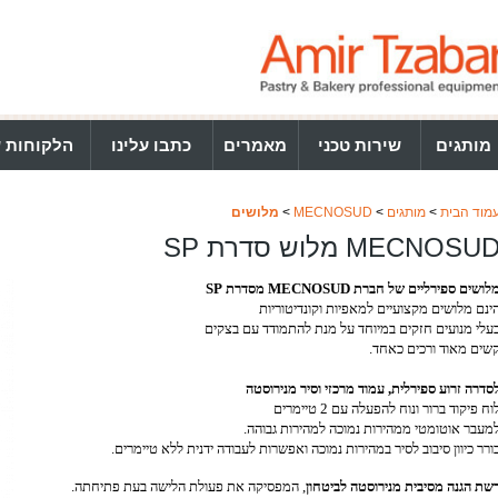
מותגים
שירות טכני
מאמרים
כתבו עלינו
הלקוחות ש
מוד הבית
>
מותגים
>
MECNOSUD
>
מלושים
MECNOSU מלוש סדרת SP
לושים ספירליים של חברת MECNOSUD מסדרת SP
ינם מלושים מקצועיים למאפיות וקונדיטוריות
עלי מנועים חזקים במיוחד על מנת להתמודד עם בצקים
שים מאוד ורכים כאחד.
סדרה זרוע ספירלית, עמוד מרכזי וסיר מנירוסטה
וח פיקוד ברור ונוח להפעלה עם 2 טיימרים
מעבר אוטומטי ממהירות נמוכה למהירות גבוהה.
ורר כיוון סיבוב לסיר במהירות נמוכה ואפשרות לעבודה ידנית ללא טיימרים.
שת הגנה מסיבית מנירוסטה לביטחון
, המפסיקה את פעולת הלישה בעת פתיחתה.