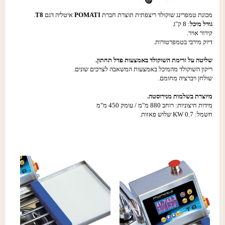
מכונת טמפרינג שוקולד ריצפתית תוצרת חברת
POMATI
איטליה דגם
T8
.
גודל מיכל
: 8 ק"ג
קירור אויר.
דיוק מירבי בטמפרטורות.
שליטה על זרימת השוקולד באמצעות פדל תחתון.
ריקון השוקולד מהמיכל באמצעות המשאבה לצרכים שונים.
שולחן ויברציה מחומם.
מיוצרת בשלמות מנירוסטה.
מידות חיצוניות: רוחב 880 מ"מ / עומק 450 מ"מ
חשמל: KW 0.7 שלוש פאזות.