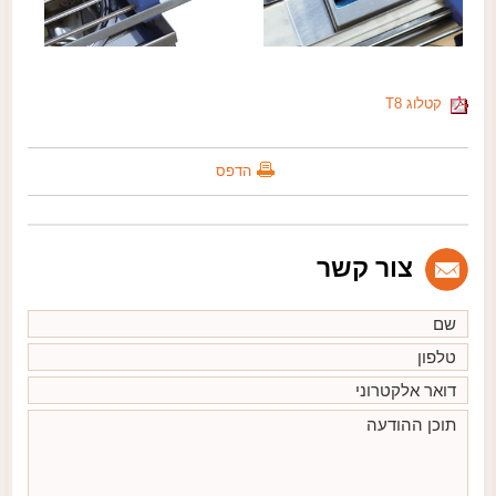
קטלוג T8
הדפס
צור קשר