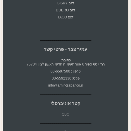
דגם BISKY
דגם DUERO
דגם TAGO
עמיר צבר - פרטי קשר
כתובת:
רח' יוסף ספיר 6 אזור תעשייה חדש, ראשון לציון 75704
טלפון : 03-6507500
פקס: 03-5592330
info@amir-tzabar.co.il
קטר אוניברסלי
QBO