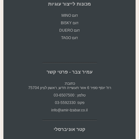
מכונות לייצור עוגיות
דגם MINO
דגם BISKY
דגם DUERO
דגם TAGO
עמיר צבר - פרטי קשר
כתובת:
רח' יוסף ספיר 6 אזור תעשייה חדש, ראשון לציון 75704
טלפון : 03-6507500
פקס: 03-5592330
info@amir-tzabar.co.il
קטר אוניברסלי