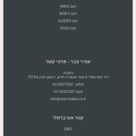
דגם MINO
דגם BISKY
דגם DUERO
דגם TAGO
עמיר צבר - פרטי קשר
כתובת:
רח' יוסף ספיר 6 אזור תעשייה חדש, ראשון לציון 75704
טלפון : 03-6507500
פקס: 03-5592330
info@amir-tzabar.co.il
קטר אוניברסלי
QBO