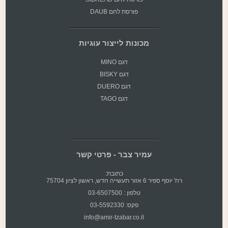
פורסת לחם DAUB
מכונות לייצור עוגיות
דגם MINO
דגם BISKY
דגם DUERO
דגם TAGO
עמיר צבר - פרטי קשר
כתובת:
רח' יוסף ספיר 6 אזור תעשייה חדש, ראשון לציון 75704
טלפון : 03-6507500
פקס: 03-5592330
info@amir-tzabar.co.il