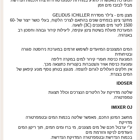
המערכת מאפשרת להגיע במהירות לטמפרטורה הרצויה ולכמות הנדרשת
מבלי לבזבז מים וזמן
מצנן מים - צ'ילר מסדרת GELIDUS ICHILLER
מתקני צינון בנפחים שונים בהתאם לצרכי הלקוח, בעלי כושר ייצור של 60-
1500 ליטר מים מצוננים (3C) לשעה.
המערכת פועלת בשיטת צינון עקיפה, ליעילות קירור גבוהה וחסכון רב
באנרגיה.
המים המצוננים המיועדים לשימוש זורמים במערכת נירוסטה סגורה
ובטיחותית
המונעת כניסת חומרי קירור למים במקרה דליפה
ומונעת כניסת אוויר והצטברות בקטריות כתוצאה מכך.
אין חלקים העלולים לגרום להצפה. מנגנון בטחון נוסף מונע קיפאון של
המים בצנרת.
IDOSER
שליטה מדוייקת על הליטרים הנצרכים וכולל תצוגת
טמפרטורה.
IMIXER OJ
מחשב המינון החכם, מאפשר שליטה בכמות המים ובטמפרטורה
מדוייקת
ע"י ערבול חכם של מים מצוננים, מי ברז ומים חמים, תוך ריקון המים
העודפים לניקוז והזרמת מים
בכמות הנדרשת ובטמפרטורה המדויקת הנדרשת.