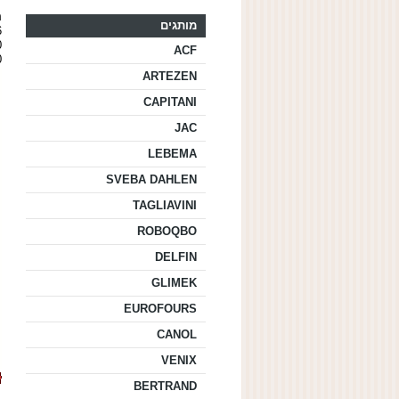
ה-
מותגים
16 מגש
20
ACF
40
ARTEZEN
CAPITANI
JAC
LEBEMA
SVEBA DAHLEN
TAGLIAVINI
ROBOQBO
DELFIN
GLIMEK
EUROFOURS
CANOL
VENIX
BERTRAND