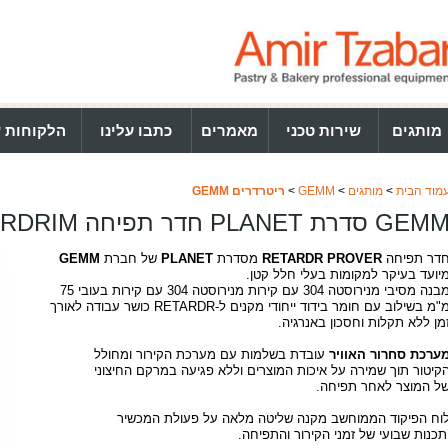
מותגים
שירות טכני
מאמרים
כתבו עלינו
הלקוחות ש
מוד הבית
>
מותגים
>
GEMM
>
ריטרדרים GEMM
GEM סדרת PLANET חדר תפיחה RETARDRIM
דר תפיחה
RETARDR PROVER
מסדרת
PLANET
של חברת
GEMM
יועד בעיקר למקומות בעלי חלל קטן.
מבנה מסיבי מנירוסטה 304 עם קירות מנירוסטה 304 עם קירות בעובי 75
מ"מ בשילוב עם חומר בידוד ייחודי מקנים ל-RETARDR כושר עבודה לאורך
מן ללא תקלות וחסכון באנרגיה.
ערכת סחרור האוויר
עובדת בשלמות עם מערכת הקירור ומחולל
קיטור תוך שמירה על איכות המוצרים וללא פגיעה במרקם החיצוני
ל המוצר לאחר תפיחה.
וח הפיקוד הממוחשב מקנה שליטה מלאה על פעולת המכשיר
תכנות שבועי של זמני הקירור והתפיחה.