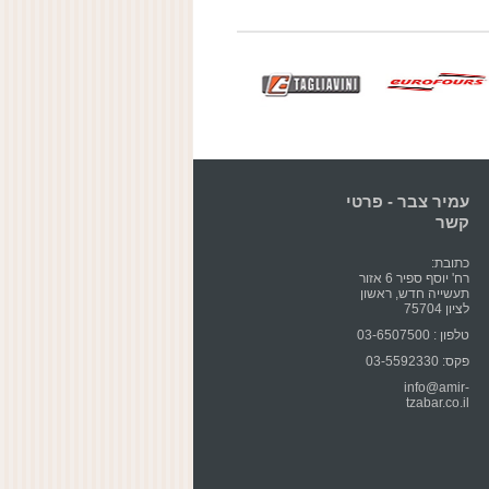
עמיר צבר - פרטי
קשר
כתובת:
רח' יוסף ספיר 6 אזור
תעשייה חדש, ראשון
לציון 75704
טלפון : 03-6507500
פקס: 03-5592330
info@amir-
tzabar.co.il