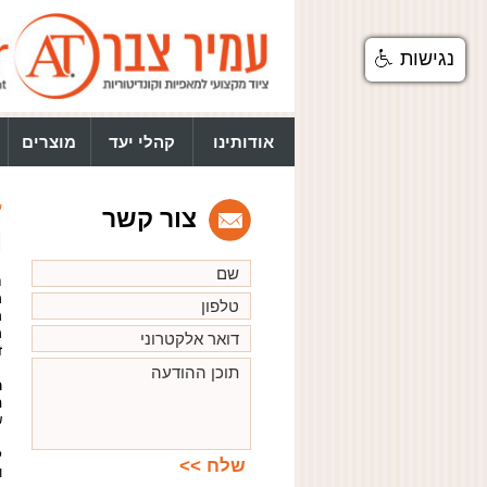
נגישות
אודותינו
קהלי יעד
מוצרים
ע
צור קשר
M
ח
מ
ז
מ
ה
ש
ל
ו