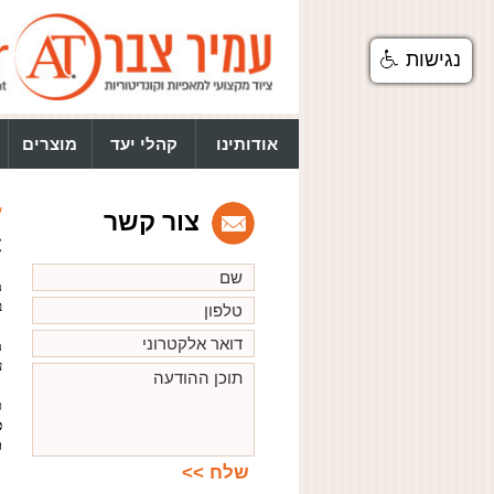
נגישות
אודותינו
קהלי יעד
מוצרים
ע
צור קשר
C
מו
ב
מ
ע
ט
כ
ת