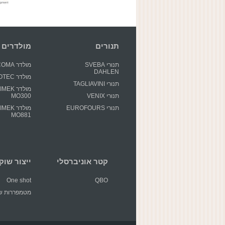
תנורים
מולדרים
תנורי SVEBA
מולדר GECOMA
DAHLEN
מולדר GIOTEC
תנורי TAGLIAVINI
מולדר EK
תנורי VENIX
MO300
תנורי EUROFOURS
מולדר EK
MO881
קטר אוניברסלי
ייצור שוקולד 
One shot
QBO
מטמפררות שו