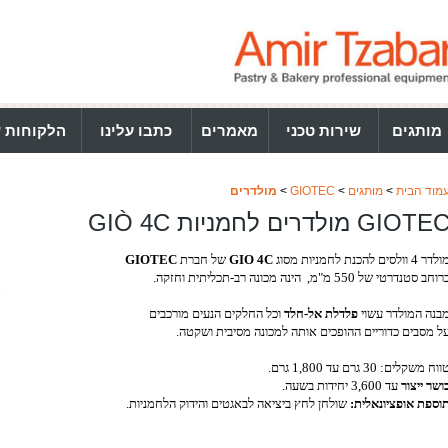
מותגים
שירות טכני
מאמרים
כתבו עלינו
הלקוחות ש
מוד הבית
>
מותגים
>
GIOTEC
>
מולדרים
GIOTE מולדרים לחמניות GIÒ 4C
לדר 4 וולסים להכנת לחמניות מסוג
GIO 4C
של חברת
GIOTEC
רוחב סטנדרטי של 550 מ"מ, הינה מכונה
רב-תכליתית וחזקה.
בנה המולדר עשוי
פלדלת אל-חלד
וכל החלקים הנעים מורכבים
ל מסבים כדוריים ההופכים אותה למכונה מסיבית ושקטה.
ווח משקלים: 30 גרם עד 1,800 גרם.
ושר ייצור
עד 3,600 יחידות בשעה.
וספת אופציונאלית:
שולחן לחץ ביציאה לבאגטים והידוק הלחמניות.