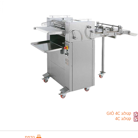
קטלוג GIÒ 4C
קטלוג 4C
הדפס