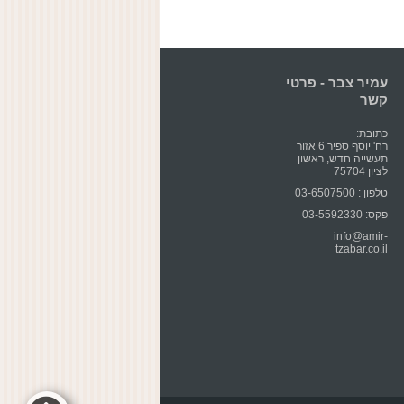
עמיר צבר - פרטי
קשר
כתובת:
רח' יוסף ספיר 6 אזור
תעשייה חדש, ראשון
לציון 75704
טלפון : 03-6507500
פקס: 03-5592330
info@amir-
tzabar.co.il